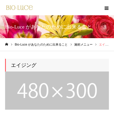
Bio-Luce があなたのために出来ること
Bio-Luce があなたのために出来ること
施術メニュー
エイジング
ホーム
エイジング